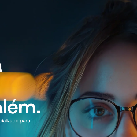
a
além.
ializado para