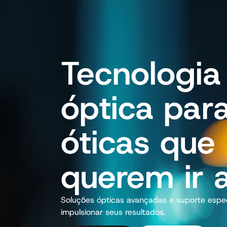
Laboratório Óptico
Tecnologia
óptica par
óticas que
querem ir 
Soluções ópticas avançadas e suporte espec
impulsionar seus resultados.