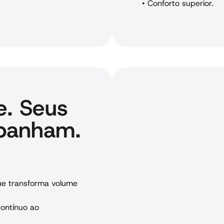
•
Conforto superior.
e. Seus
panham.
que transforma volume
contínuo ao