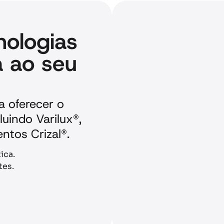
nologias
 ao seu
a oferecer o
luindo Varilux®,
entos Crizal®.
tica.
tes.