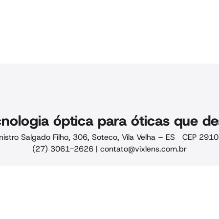
nologia óptica para óticas que de
nistro Salgado Filho, 306, Soteco, Vila Velha – ES CEP 29
(27) 3061-2626 |
contato@vixlens.com.br
ade · Qualidade
Siga-nos
-88