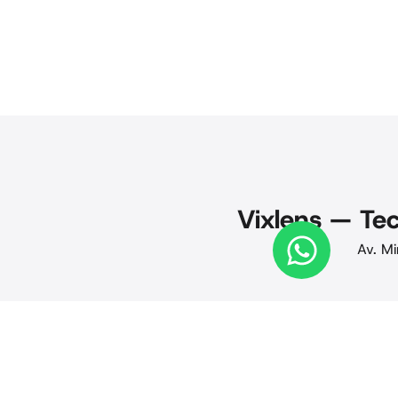
Vixlens — Tec
Av. Mi
© 2025 Vixlens. Todos os direitos reservados. Privacid
· Termos de uso · CNPJ 24.441.884/0001