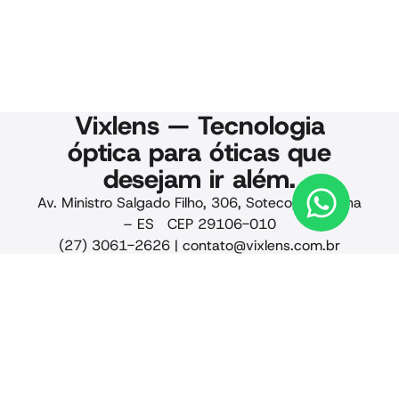
Vixlens — Tecnologia
óptica para óticas que
desejam ir além.
Av. Ministro Salgado Filho, 306, Soteco, Vila Velha
– ES CEP 29106-010
(27) 3061-2626 |
contato@vixlens.com.br
© 2025 Vixlens. Todos os
direitos reservados.
Privacidade · Qualidade
· Termos de uso · CNPJ
24.441.884/0001-88