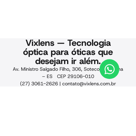
Vixlens — Tecnologia
óptica para óticas que
desejam ir além.
Av. Ministro Salgado Filho, 306, Soteco, Vila Velha
– ES CEP 29106-010
(27) 3061-2626 |
contato@vixlens.com.br
© 2025 Vixlens. Todos os
direitos reservados.
Privacidade · Qualidade
· Termos de uso · CNPJ
24.441.884/0001-88