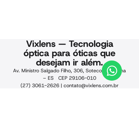
Vixlens — Tecnologia
óptica para óticas que
desejam ir além.
Av. Ministro Salgado Filho, 306, Soteco, Vila Velha
– ES CEP 29106-010
(27) 3061-2626 |
contato@vixlens.com.br
© 2025 Vixlens. Todos os
direitos reservados.
Privacidade · Qualidade
· Termos de uso · CNPJ
24.441.884/0001-88