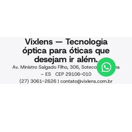
Vixlens — Tecnologia
óptica para óticas que
desejam ir além.
Av. Ministro Salgado Filho, 306, Soteco, Vila Velha
– ES CEP 29106-010
(27) 3061-2626 |
contato@vixlens.com.br
© 2025 Vixlens. Todos os
direitos reservados.
Privacidade · Qualidade
· Termos de uso · CNPJ
24.441.884/0001-88