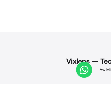
Vixlens — Tec
Av. Mi
© 2025 Vixlens. Todos os direitos reservados. Privacid
· Termos de uso · CNPJ 24.441.884/0001