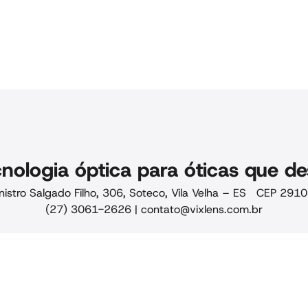
nologia óptica para óticas que de
nistro Salgado Filho, 306, Soteco, Vila Velha – ES CEP 29
(27) 3061-2626 |
contato@vixlens.com.br
ade · Qualidade
Siga-nos
-88