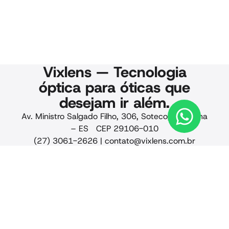
Vixlens — Tecnologia
óptica para óticas que
desejam ir além.
Av. Ministro Salgado Filho, 306, Soteco, Vila Velha
– ES CEP 29106-010
(27) 3061-2626 |
contato@vixlens.com.br
© 2025 Vixlens. Todos os
direitos reservados.
Privacidade · Qualidade
· Termos de uso · CNPJ
24.441.884/0001-88