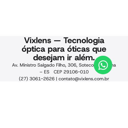
Vixlens — Tecnologia
óptica para óticas que
desejam ir além.
Av. Ministro Salgado Filho, 306, Soteco, Vila Velha
– ES CEP 29106-010
(27) 3061-2626 |
contato@vixlens.com.br
© 2025 Vixlens. Todos os
direitos reservados.
Privacidade · Qualidade
· Termos de uso · CNPJ
24.441.884/0001-88