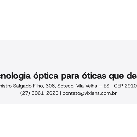
nologia óptica para óticas que de
nistro Salgado Filho, 306, Soteco, Vila Velha – ES CEP 29
(27) 3061-2626 |
contato@vixlens.com.br
ade · Qualidade
Siga-nos
-88