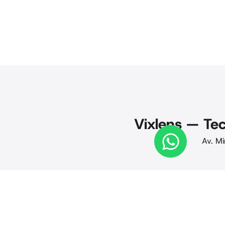
Vixlens — Tec
Av. Mi
© 2025 Vixlens. Todos os direitos reservados. Privacid
· Termos de uso · CNPJ 24.441.884/0001