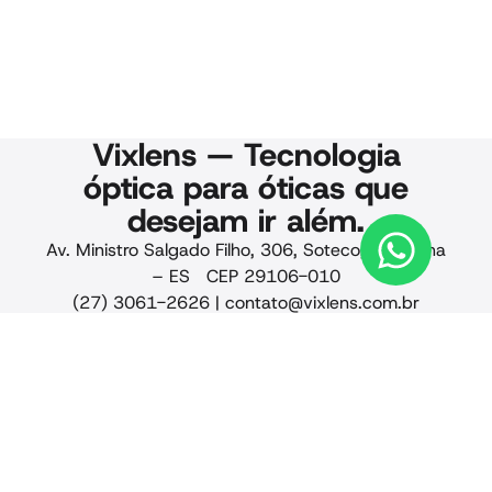
Vixlens — Tecnologia
óptica para óticas que
desejam ir além.
Av. Ministro Salgado Filho, 306, Soteco, Vila Velha
– ES CEP 29106-010
(27) 3061-2626 |
contato@vixlens.com.br
© 2025 Vixlens. Todos os
direitos reservados.
Privacidade · Qualidade
· Termos de uso · CNPJ
24.441.884/0001-88